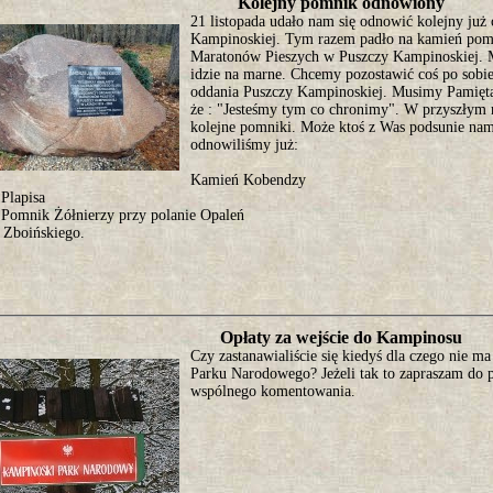
Kolejny pomnik odnowiony
21 listopada udało nam się odnowić kolejny ju
Kampinoskiej. Tym razem padło na kamień pom
Maratonów Pieszych w Puszczy Kampinoskiej. M
idzie na marne. Chcemy pozostawić coś po sobie
oddania Puszczy Kampinoskiej. Musimy Pamiętać 
że : "Jesteśmy tym co chronimy". W przyszłym
kolejne pomniki. Może ktoś z Was podsunie n
odnowiliśmy już:
Kamień Kobendzy
Plapisa
Pomnik Żółnierzy przy polanie Opaleń
Zboińskiego.
Opłaty za wejście do Kampinosu
Czy zastanawialiście się kiedyś dla czego nie m
Parku Narodowego? Jeżeli tak to zapraszam do p
wspólnego komentowania.