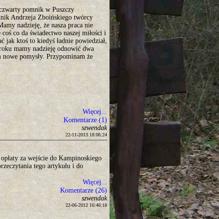
ż czwarty pomnik w Puszczy
nik Andrzeja Zboińskiego twórcy
amy nadzieję, że nasza praca nie
 coś co da świadectwo naszej miłości i
jak ktoś to kiedyś ładnie powiedział,
 roku mamy nadzieję odnowić dwa
am nowe pomysły. Przypominam że
Więcej...
Komentarze (1)
szwendak
22-11-2013 18:06:24
a opłaty za wejście do Kampinoskiego
rzeczytania tego artykułu i do
Więcej...
Komentarze (26)
szwendak
22-06-2012 16:46:18