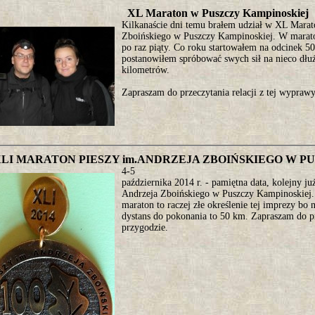
XL Maraton w Puszczy Kampinoskiej
Kilkanaście dni temu brałem udział w XL Marat
Zboińskiego w Puszczy Kampinoskiej. W marato
po raz piąty. Co roku startowałem na odcinek 
postanowiłem spróbować swych sił na nieco dł
kilometrów.
Zapraszam do przeczytania relacji z tej wypraw
LI MARATON PIESZY im.ANDRZEJA ZBOIŃSKIEGO W P
4-5
października 2014 r. - pamiętna data, kolejny j
Andrzeja Zboińskiego w Puszczy Kampinoskiej. 
maraton to raczej złe określenie tej imprezy bo 
dystans do pokonania to 50 km. Zapraszam do pr
przygodzie.