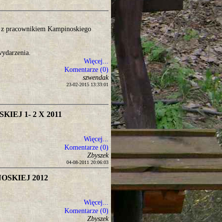
ka z pracownikiem Kampinoskiego
wydarzenia.
Więcej...
Komentarze (0)
szwendak
23-02-2015 13:33:01
EJ 1- 2 X 2011
Więcej...
Komentarze (0)
Zbyszek
04-08-2011 20:06:03
SKIEJ 2012
Więcej...
Komentarze (0)
Zbyszek