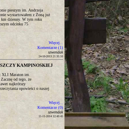
onie pieszym im. Andrzeja
nie wystartowałem z Żoną już
50 km dzienny. W tym roku
uższym odcinku 75
y
Więcej...
Komentarze (1)
szwendak
24-10-2013 21:35:10
USZCZY KAMPINOSKIEJ
uż XLI Maraton im.
Zacznę od tego, że
nawet najkrótszy
zeczytania opowieści o naszej
Więcej...
Komentarze (0)
szwendak
11-11-2014 12:49:45