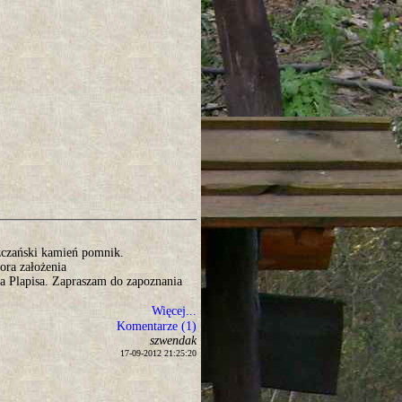
szczański kamień pomnik.
ora założenia
 Plapisa. Zapraszam do zapoznania
Więcej...
Komentarze (1)
szwendak
17-09-2012 21:25:20