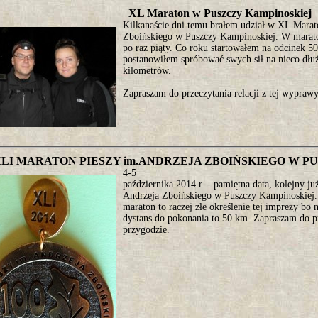
XL Maraton w Puszczy Kampinoskiej
Kilkanaście dni temu brałem udział w XL Marat
Zboińskiego w Puszczy Kampinoskiej. W marato
po raz piąty. Co roku startowałem na odcinek 
postanowiłem spróbować swych sił na nieco dł
kilometrów.
Zapraszam do przeczytania relacji z tej wypraw
LI MARATON PIESZY im.ANDRZEJA ZBOIŃSKIEGO W P
4-5
października 2014 r. - pamiętna data, kolejny j
Andrzeja Zboińskiego w Puszczy Kampinoskiej. 
maraton to raczej złe określenie tej imprezy bo 
dystans do pokonania to 50 km. Zapraszam do pr
przygodzie.