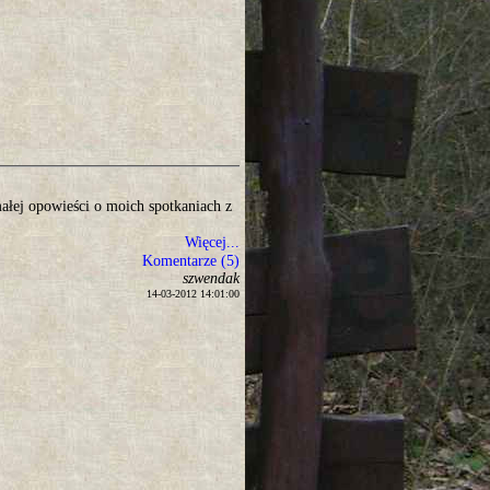
małej opowieści o moich spotkaniach z
Więcej...
Komentarze (5)
szwendak
14-03-2012 14:01:00