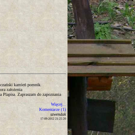
szczański kamień pomnik.
ora założenia
 Plapisa. Zapraszam do zapoznania
Więcej...
Komentarze (1)
szwendak
17-09-2012 21:25:20