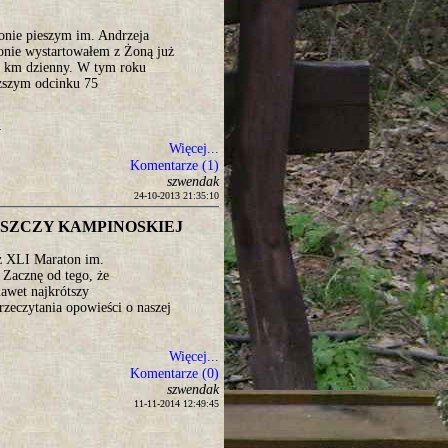
onie pieszym im. Andrzeja
nie wystartowałem z Żoną już
50 km dzienny. W tym roku
uższym odcinku 75
y
Więcej...
Komentarze (1)
szwendak
24-10-2013 21:35:10
USZCZY KAMPINOSKIEJ
uż XLI Maraton im.
Zacznę od tego, że
nawet najkrótszy
zeczytania opowieści o naszej
Więcej...
Komentarze (0)
szwendak
11-11-2014 12:49:45