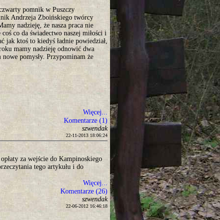
ż czwarty pomnik w Puszczy
nik Andrzeja Zboińskiego twórcy
amy nadzieję, że nasza praca nie
 coś co da świadectwo naszej miłości i
jak ktoś to kiedyś ładnie powiedział,
 roku mamy nadzieję odnowić dwa
am nowe pomysły. Przypominam że
Więcej...
Komentarze (1)
szwendak
22-11-2013 18:06:24
a opłaty za wejście do Kampinoskiego
rzeczytania tego artykułu i do
Więcej...
Komentarze (26)
szwendak
22-06-2012 16:46:18