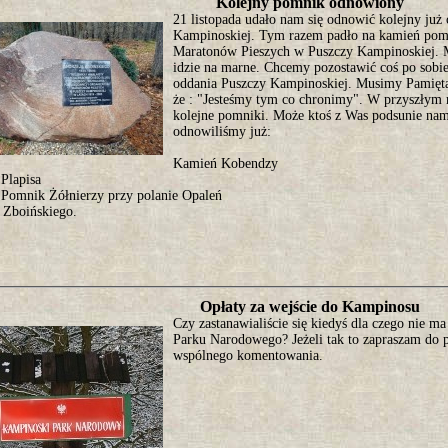
Kolejny pomnik odnowiony
21 listopada udało nam się odnowić kolejny ju
Kampinoskiej. Tym razem padło na kamień pom
Maratonów Pieszych w Puszczy Kampinoskiej. M
idzie na marne. Chcemy pozostawić coś po sobie
oddania Puszczy Kampinoskiej. Musimy Pamiętać 
że : "Jesteśmy tym co chronimy". W przyszłym
kolejne pomniki. Może ktoś z Was podsunie n
odnowiliśmy już:
Kamień Kobendzy
Plapisa
Pomnik Żółnierzy przy polanie Opaleń
Zboińskiego.
Opłaty za wejście do Kampinosu
Czy zastanawialiście się kiedyś dla czego nie m
Parku Narodowego? Jeżeli tak to zapraszam do p
wspólnego komentowania.