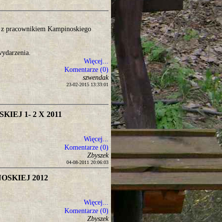
ka z pracownikiem Kampinoskiego
wydarzenia.
Więcej...
Komentarze (0)
szwendak
23-02-2015 13:33:01
EJ 1- 2 X 2011
Więcej...
Komentarze (0)
Zbyszek
04-08-2011 20:06:03
SKIEJ 2012
Więcej...
Komentarze (0)
Zbyszek