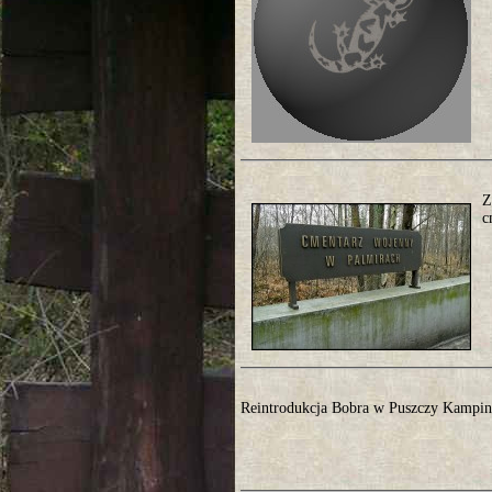
Z
c
Reintrodukcja Bobra w Puszczy Kampino