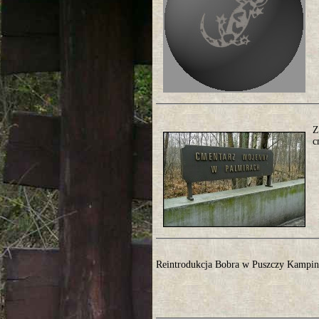
Z
c
Reintrodukcja Bobra w Puszczy Kampino