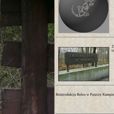
Z
c
Reintrodukcja Bobra w Puszczy Kampino