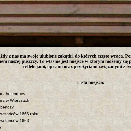
tro ;)
żdy z nas ma swoje ulubione zakątki, do których często wraca. Po
nem naszej puszczy. To właśnie jest miejsce w którym możemy się p
refleksjami, opisami oraz przeżyciami związanymi z t
Lista miejsca:
rz holendrow
rz w Wierszach
obendzy
wstańców 1863 roku.
wstańców 1863
a