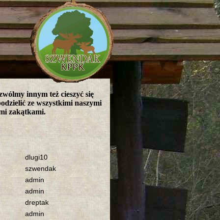
zwólmy innym też cieszyć się
odzielić ze wszystkimi naszymi
ymi zakątkami.
dlugi10
szwendak
admin
admin
dreptak
admin