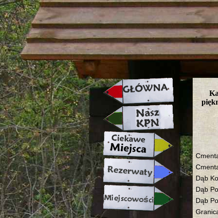
strona w naprawie zapraszamy ju
Ka
pięk
Cmenta
Cmenta
Dąb K
Dąb Po
Dąb Po
Granic