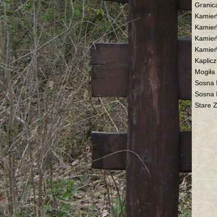
Granic
Kamień
Kamień
Kamień
Kamień
Kaplicz
Mogiła
Sosna
Sosna 
Stare 