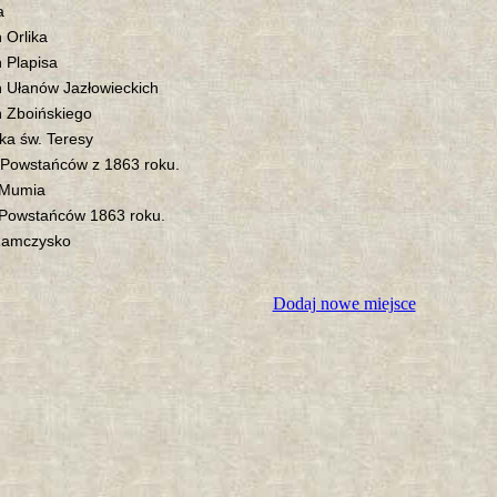
a
 Orlika
 Plapisa
 Ułanów Jazłowieckich
 Zboińskiego
ka św. Teresy
 Powstańców z 1863 roku.
 Mumia
Powstańców 1863 roku.
Zamczysko
Dodaj nowe miejsce