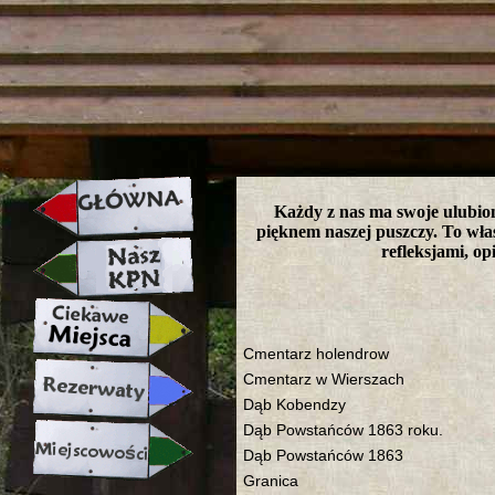
strona w naprawie zapraszamy ju
Każdy z nas ma swoje ulubion
pięknem naszej puszczy. To właś
refleksjami, o
Cmentarz holendrow
Cmentarz w Wierszach
Dąb Kobendzy
Dąb Powstańców 1863 roku.
Dąb Powstańców 1863
Granica