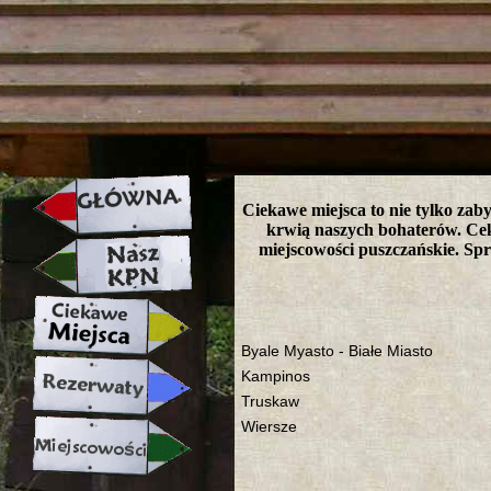
strona w naprawie zapraszamy ju
Ciekawe miejsca to nie tylko zabyt
krwią naszych bohaterów. Cek
miejscowości puszczańskie. Sp
Byale Myasto - Białe Miasto
Kampinos
Truskaw
Wiersze