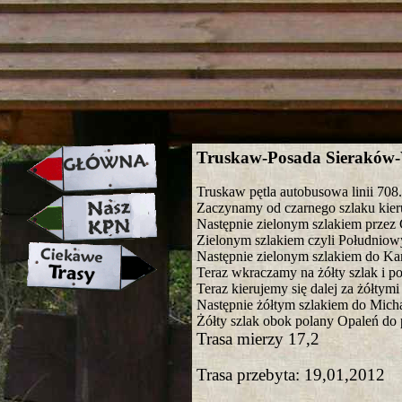
strona w naprawie zapraszamy ju
Truskaw-Posada Sieraków
Truskaw pętla autobusowa linii 708.
Zaczynamy od czarnego szlaku kieru
Następnie zielonym szlakiem przez
Zielonym szlakiem czyli Południow
Następnie zielonym szlakiem do Kam
Teraz wkraczamy na żółty szlak i 
Teraz kierujemy się dalej za żółtym
Następnie żółtym szlakiem do Mich
Żółty szlak obok polany Opaleń d
Trasa mierzy 17,2
Trasa przebyta: 19,01,2012