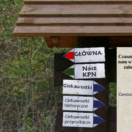
strona w naprawie zapraszamy ju
Czasam
nam w 
zai
Cenzur