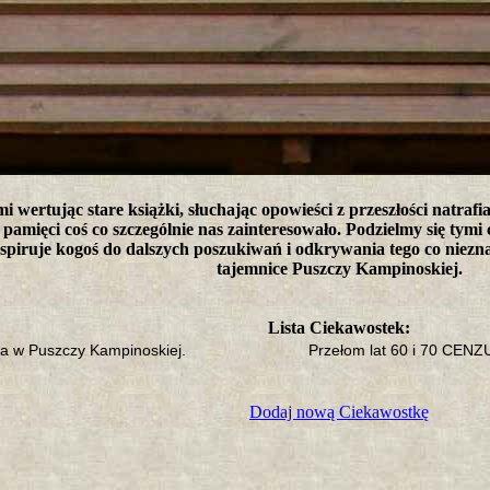
tro ;)
i wertując stare książki, słuchając opowieści z przeszłości natraf
pamięci coś co szczególnie nas zainteresowało. Podzielmy się tymi
nspiruje kogoś do dalszych poszukiwań i odkrywania tego co niez
tajemnice Puszczy Kampinoskiej.
Lista Ciekawostek:
a w Puszczy Kampinoskiej.
Przełom lat 60 i 70 CEN
Dodaj nową Ciekawostkę