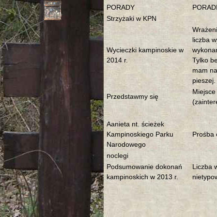
PORADY
PORAD
Strzyżaki w KPN
Wrażeni
liczba w
Wycieczki kampinoskie w
wykonan
2014 r.
Tylko b
mam na 
pieszej.
Miejsce
Przedstawmy się
(zainte
Aanieta nt. ścieżek
Kampinoskiego Parku
Prośba 
Narodowego
noclegi
Podsumowanie dokonań
Liczba 
kampinoskich w 2013 r.
nietypo