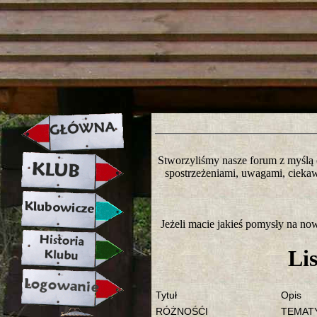
strona w naprawie zapraszamy ju
Stworzyliśmy nasze forum z myślą 
spostrzeżeniami, uwagami, cieka
Jeżeli macie jakieś pomysły na no
Li
Tytuł
Opis
RÓŻNOŚĆI
TEMATY