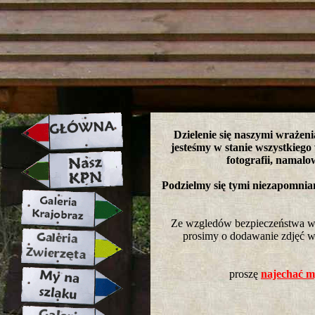
strona w naprawie zapraszamy ju
Dzielenie się naszymi wrażeni
jesteśmy w stanie wszystkiego
fotografii, namalo
Podzielmy się tymi niezapomni
Ze wzgledów bezpieczeństwa wkl
prosimy o dodawanie zdjęć w 
proszę
najechać my