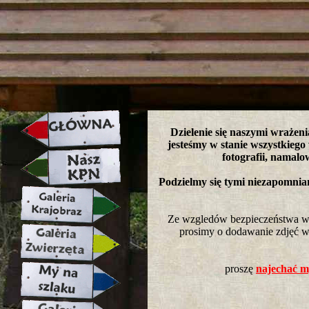
strona w naprawie zapraszamy ju
Dzielenie się naszymi wrażeni
jesteśmy w stanie wszystkiego
fotografii, namalo
Podzielmy się tymi niezapomni
Ze wzgledów bezpieczeństwa wkl
prosimy o dodawanie zdjęć w 
proszę
najechać my