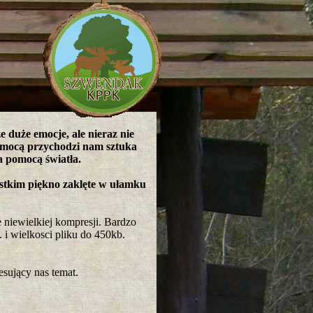
 duże emocje, ale nieraz nie
pomocą przychodzi nam sztuka
a pomocą światła.
stkim piękno zaklęte w ułamku
niewielkiej kompresji. Bardzo
i wielkosci pliku do 450kb.
esujący nas temat.