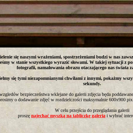
tro ;)
ielenie się naszymi wrażeniami, spostrzeżeniami budzi w nas zawsze
teśmy w stanie wszystkiego wyrazić słowami. W takiej sytuacji z 
fotografii, namalowania obrazu otaczającego nas świata z
elmy się tymi niezapomnianymi chwilami z innymi, pokażmy wszy
sekundy.
wzgledów bezpieczeństwa wklejane do galerii zdjęcia będa poddawane 
prosimy o dodawanie zdjęć w rozdzielczości maksymalnie 600x900 pix. 
W celu przejścia do przeglądania galerii
proszę
najechać myszką na tabliczkę galeria
i wybrać inter