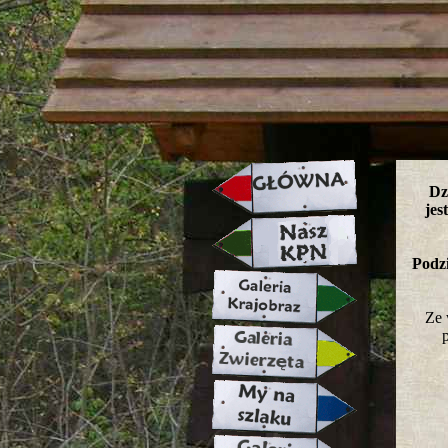
strona w naprawie zapraszamy ju
Dz
jes
Podzi
Ze 