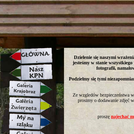
strona w naprawie zapraszamy ju
Dzielenie się naszymi wrażeni
jesteśmy w stanie wszystkiego
fotografii, namalo
Podzielmy się tymi niezapomni
Ze wzgledów bezpieczeństwa wkl
prosimy o dodawanie zdjęć w 
proszę
najechać my