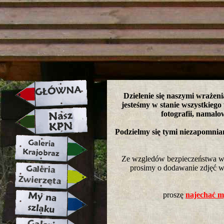
strona w naprawie zapraszamy ju
Dzielenie się naszymi wrażeni
jesteśmy w stanie wszystkiego
fotografii, namalo
Podzielmy się tymi niezapomni
Ze wzgledów bezpieczeństwa wkl
prosimy o dodawanie zdjęć w 
proszę
najechać my