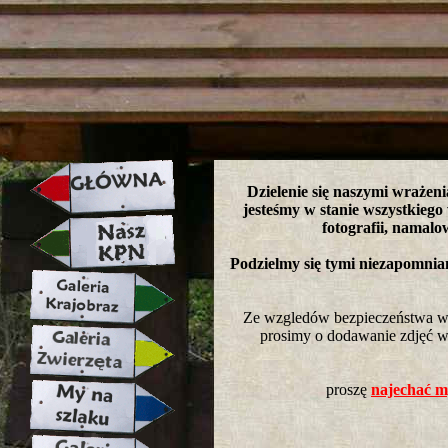
strona w naprawie zapraszamy ju
Dzielenie się naszymi wrażeni
jesteśmy w stanie wszystkiego
fotografii, namalo
Podzielmy się tymi niezapomni
Ze wzgledów bezpieczeństwa wkl
prosimy o dodawanie zdjęć w 
proszę
najechać my