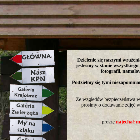
strona w naprawie zapraszamy ju
Dzielenie się naszymi wrażeni
jesteśmy w stanie wszystkiego
fotografii, namalo
Podzielmy się tymi niezapomni
Ze wzgledów bezpieczeństwa wkl
prosimy o dodawanie zdjęć w 
proszę
najechać my