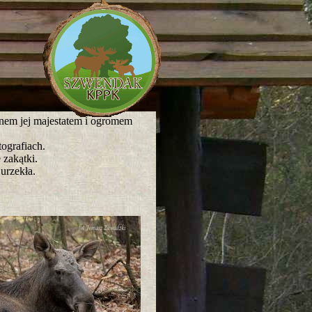
knem jej majestatem i ogromem
ografiach.
 zakątki.
urzekła.