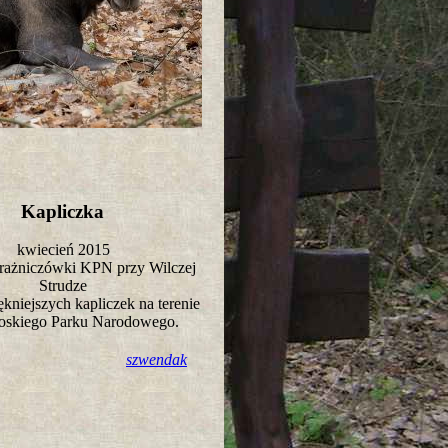
Kapliczka
kwiecień 2015
trażniczówki KPN przy Wilczej
Strudze
ękniejszych kapliczek na terenie
oskiego Parku Narodowego.
szwendak