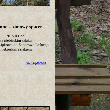
nno – zimowy spacer.
2015.03.22.
Na niebieskim szlaku.
 Lipkowa do Zaborowa Leśnego
niebieskim szlakiem.
ARKujawska