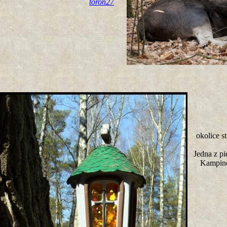
toron27
okolice s
Jedna z pi
Kampin