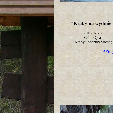
"Kraby na wydmi
2015.02.28
Góra Ojca
"Kraby" poczuły wiosn
ARKu