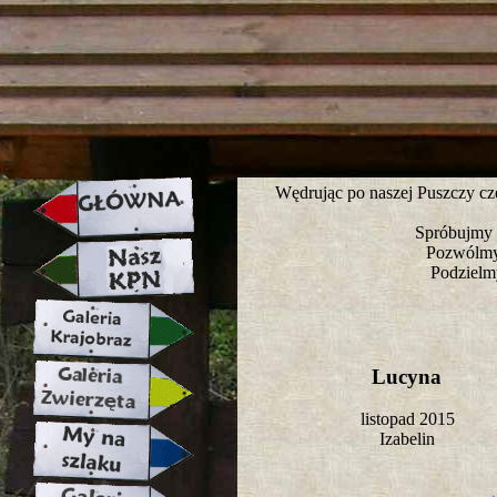
strona w naprawie zapraszamy ju
Wędrując po naszej Puszczy cz
Spróbujmy z
Pozwólmy, 
Podzielm
Lucyna
listopad 2015
Izabelin