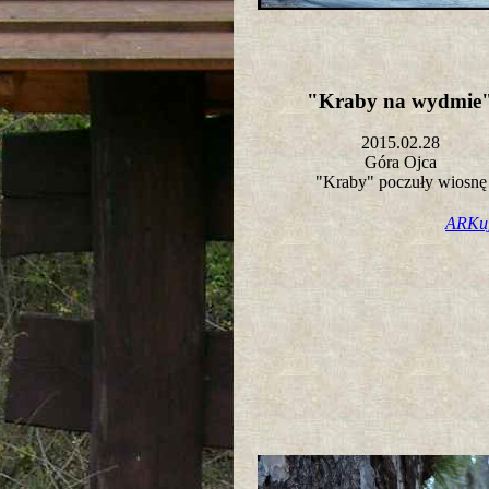
"Kraby na wydmi
2015.02.28
Góra Ojca
"Kraby" poczuły wiosn
ARKu