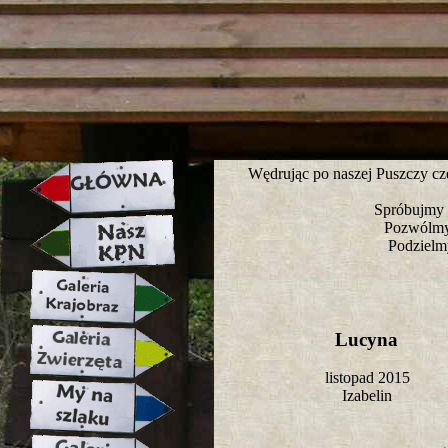
strona w naprawie zapraszamy ju
Wędrując po naszej Puszczy cz
Spróbujmy z
Pozwólmy, 
Podzielm
Lucyna
listopad 2015
Izabelin