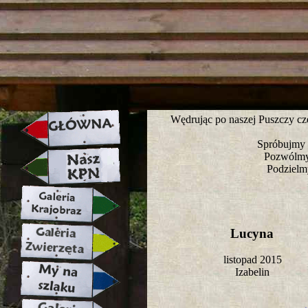
strona w naprawie zapraszamy ju
Wędrując po naszej Puszczy cz
Spróbujmy z
Pozwólmy, 
Podzielm
Lucyna
listopad 2015
Izabelin