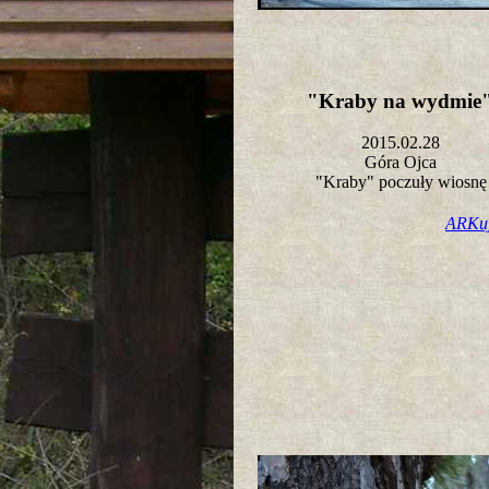
"Kraby na wydmi
2015.02.28
Góra Ojca
"Kraby" poczuły wiosn
ARKu