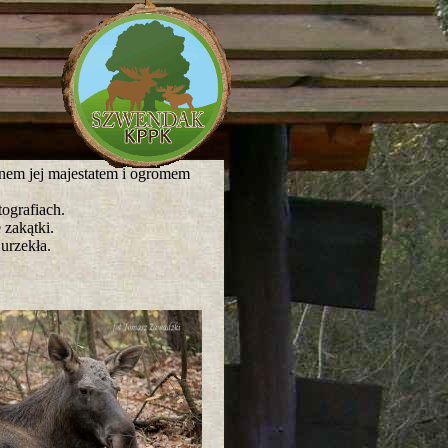
knem jej majestatem i ogromem
ografiach.
 zakątki.
urzekła.