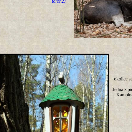
toron27
okolice s
Jedna z pi
Kampin