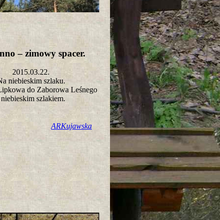
nno – zimowy spacer.
2015.03.22.
Na niebieskim szlaku.
 Lipkowa do Zaborowa Leśnego
niebieskim szlakiem.
ARKujawska