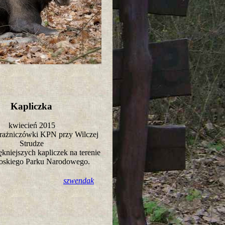
Kapliczka
kwiecień 2015
trażniczówki KPN przy Wilczej
Strudze
ękniejszych kapliczek na terenie
oskiego Parku Narodowego.
szwendak