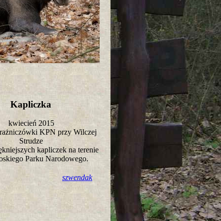
Kapliczka
kwiecień 2015
trażniczówki KPN przy Wilczej
Strudze
ękniejszych kapliczek na terenie
oskiego Parku Narodowego.
szwendak