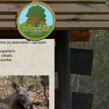
knem jej majestatem i ogromem
ografiach.
 zakątki.
urzekła.