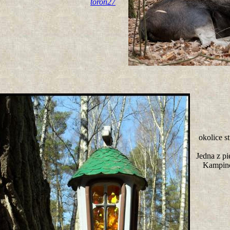
toron27
okolice s
Jedna z pi
Kampin