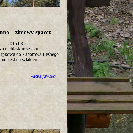
nno – zimowy spacer.
2015.03.22.
Na niebieskim szlaku.
 Lipkowa do Zaborowa Leśnego
niebieskim szlakiem.
ARKujawska