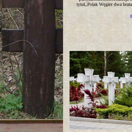
tytuł,,Polak Węgier dwa bra