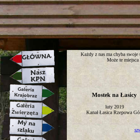
strona w naprawie zapraszamy ju
Każdy z nas ma chyba swoje ul
Może te miejsca 
Mostek na Łasicy
luty 2019
Kanał Łasica Rzepowa G
sz