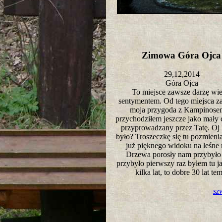
Zimowa Góra Ojc
29,12,2014
Góra Ojca
To miejsce zawsze darzę wi
sentymentem. Od tego miejsca za
moja przygoda z Kampinose
przychodziłem jeszcze jako mały
przyprowadzany przez Tatę. Oj 
było? Troszeczkę się tu pozmieni
już pięknego widoku na leśne
Drzewa porosły nam przybyło 
przybyło pierwszy raz byłem tu j
kilka lat, to dobre 30 lat t
sz