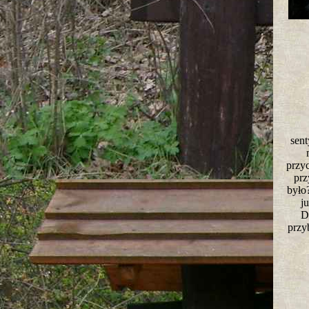
sent
przy
prz
było
j
D
przy