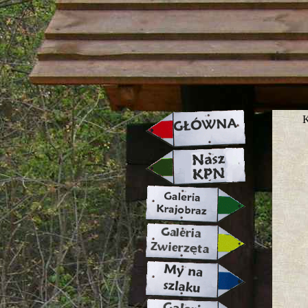
strona w naprawie zapraszamy ju
K