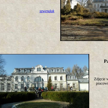
szwendak
P
Zdjęcie 
pracow