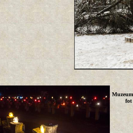
Muzeum 
fo