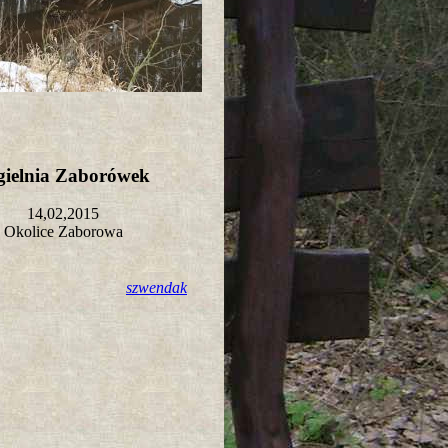
gielnia Zaborówek
14,02,2015
Okolice Zaborowa
szwendak