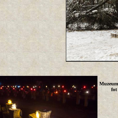
Muzeum 
fo