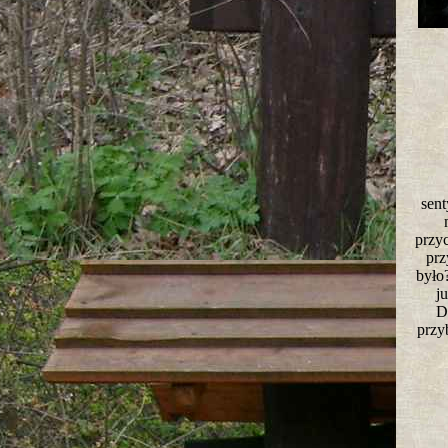
sent
przy
prz
było
j
D
przy