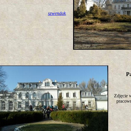
szwendak
P
Zdjęcie 
pracow