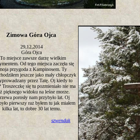
Zimowa Góra Ojca
29,12,2014
Góra Ojca
To miejsce zawsze darzę wielkim
ymentem. Od tego miejsca zaczęła się
moja przygoda z Kampinosem. Ty
chodziłem jeszcze jako mały chłopczyk
yprowadzany przez Tatę. Oj kiedy to
? Troszeczkę się tu pozmieniało nie ma
uż pięknego widoku na leśne morze.
rzewa porosły nam przybyło lat. Oj
było pierwszy raz byłem tu jak miałem
kilka lat, to dobre 30 lat temu.
szwendak