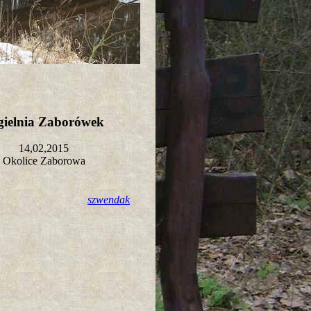
gielnia Zaborówek
14,02,2015
Okolice Zaborowa
szwendak