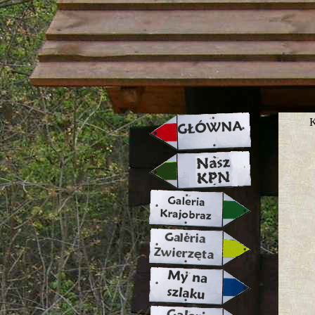
strona w naprawie zapraszamy ju
K