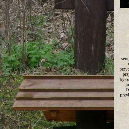
sent
przy
prz
było
j
D
przy