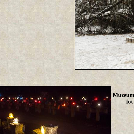
Muzeum 
fo