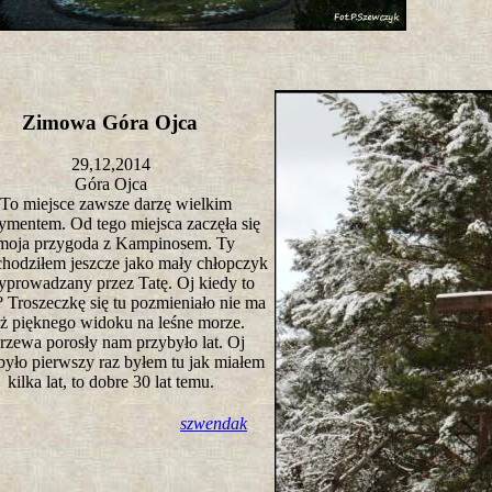
Zimowa Góra Ojca
29,12,2014
Góra Ojca
To miejsce zawsze darzę wielkim
ymentem. Od tego miejsca zaczęła się
moja przygoda z Kampinosem. Ty
chodziłem jeszcze jako mały chłopczyk
yprowadzany przez Tatę. Oj kiedy to
? Troszeczkę się tu pozmieniało nie ma
uż pięknego widoku na leśne morze.
rzewa porosły nam przybyło lat. Oj
było pierwszy raz byłem tu jak miałem
kilka lat, to dobre 30 lat temu.
szwendak