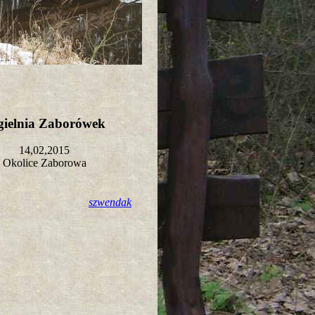
gielnia Zaborówek
14,02,2015
Okolice Zaborowa
szwendak