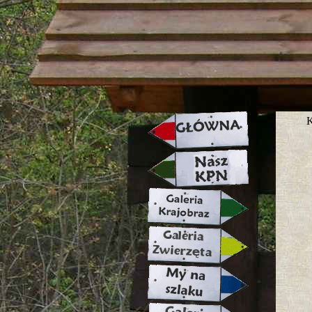
strona w naprawie zapraszamy ju
K