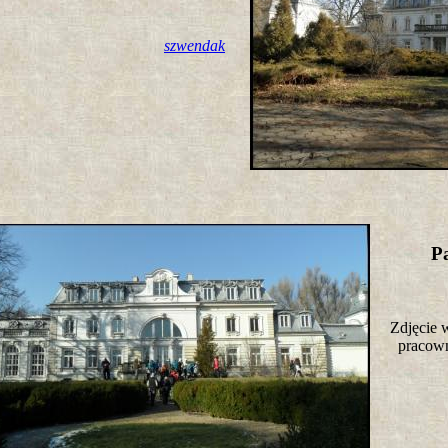
szwendak
P
Zdjęcie 
pracow