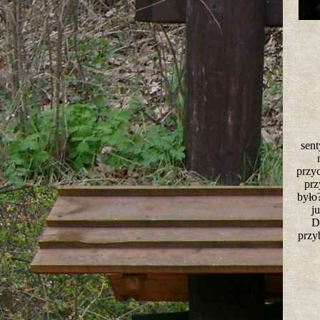
sent
przy
prz
było
j
D
przy