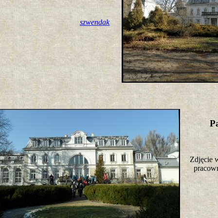
szwendak
P
Zdjęcie 
pracow