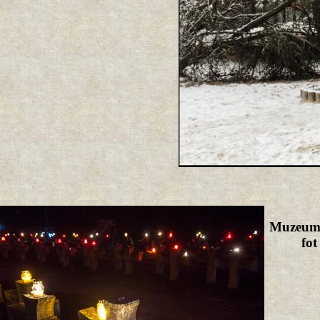
Muzeum 
fo