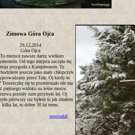
Zimowa Góra Ojca
29,12,2014
Góra Ojca
To miejsce zawsze darzę wielkim
ymentem. Od tego miejsca zaczęła się
moja przygoda z Kampinosem. Ty
chodziłem jeszcze jako mały chłopczyk
yprowadzany przez Tatę. Oj kiedy to
? Troszeczkę się tu pozmieniało nie ma
uż pięknego widoku na leśne morze.
rzewa porosły nam przybyło lat. Oj
było pierwszy raz byłem tu jak miałem
kilka lat, to dobre 30 lat temu.
szwendak