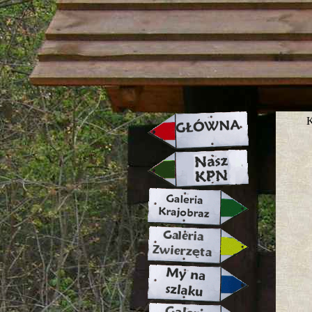
strona w naprawie zapraszamy ju
K