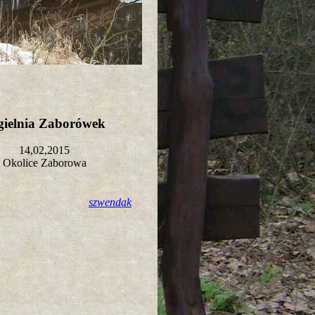
gielnia Zaborówek
14,02,2015
Okolice Zaborowa
szwendak