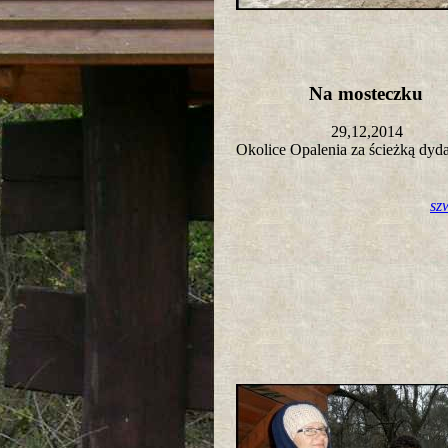
Na mosteczku
29,12,2014
Okolice Opalenia za ścieżką dy
sz