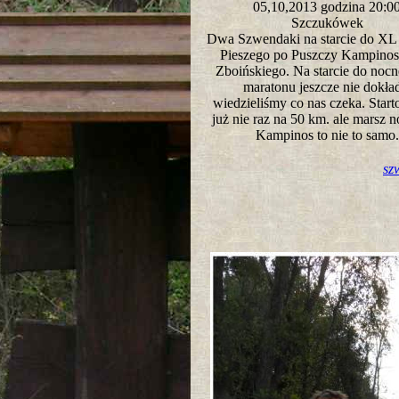
05,10,2013 godzina 20:
Szczukówek
Dwa Szwendaki na starcie do XL
Pieszego po Puszczy Kampinosk
Zboińskiego. Na starcie do nocn
maratonu jeszcze nie dokła
wiedzieliśmy co nas czeka. Star
już nie raz na 50 km. ale marsz n
Kampinos to nie to sam
sz