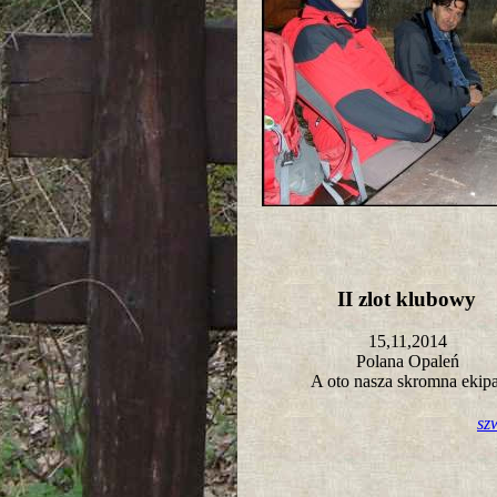
II zlot klubowy
15,11,2014
Polana Opaleń
A oto nasza skromna ekip
sz