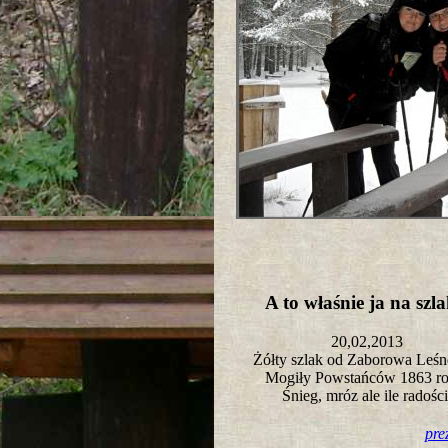
A to właśnie ja na sz
20,02,2013
Żółty szlak od Zaborowa Leśn
Mogiły Powstańców 1863 r
Śnieg, mróz ale ile radośc
pre