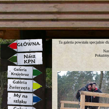
strona w naprawie zapraszamy ju
Ta galeria powstała specjalnie 
Nas
Pokażmy 