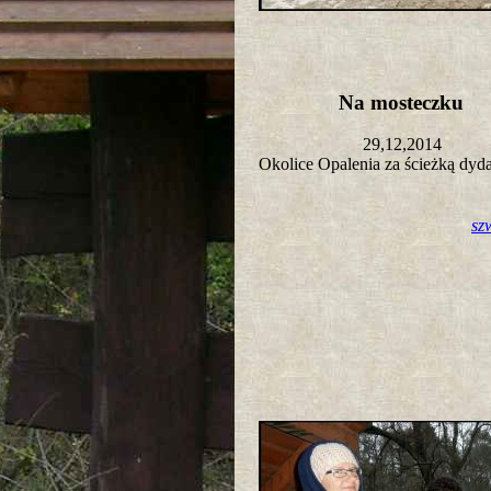
Na mosteczku
29,12,2014
Okolice Opalenia za ścieżką dy
sz