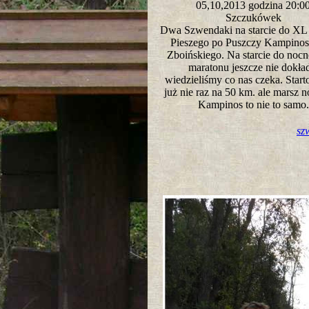
05,10,2013 godzina 20:
Szczukówek
Dwa Szwendaki na starcie do XL
Pieszego po Puszczy Kampinosk
Zboińskiego. Na starcie do nocn
maratonu jeszcze nie dokła
wiedzieliśmy co nas czeka. Star
już nie raz na 50 km. ale marsz n
Kampinos to nie to sam
sz