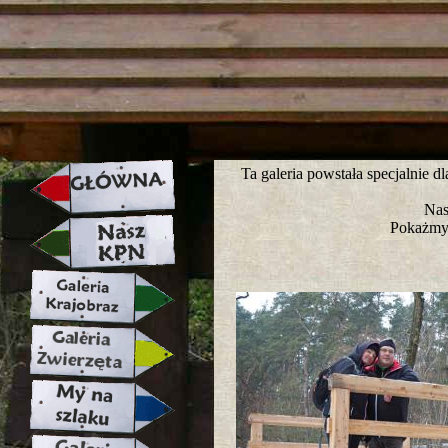
strona w naprawie zapraszamy ju
Ta galeria powstała specjalnie 
Nas
Pokażmy 