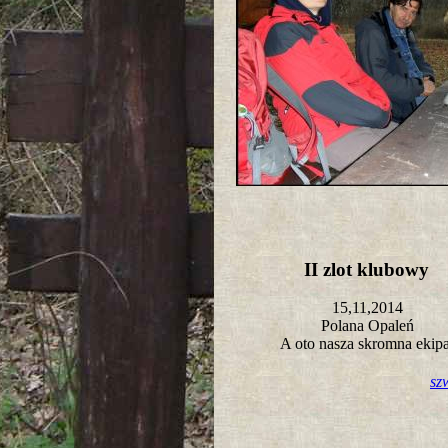
II zlot klubowy
15,11,2014
Polana Opaleń
A oto nasza skromna ekip
sz