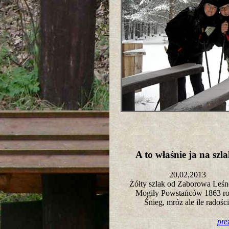
A to właśnie ja na sz
20,02,2013
Żółty szlak od Zaborowa Leśn
Mogiły Powstańców 1863 r
Śnieg, mróz ale ile radośc
pre