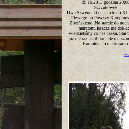
05,10,2013 godzina 20:
Szczukówek
Dwa Szwendaki na starcie do XL
Pieszego po Puszczy Kampinosk
Zboińskiego. Na starcie do nocn
maratonu jeszcze nie dokła
wiedzieliśmy co nas czeka. Star
już nie raz na 50 km. ale marsz n
Kampinos to nie to sam
sz