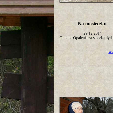
Na mosteczku
29,12,2014
Okolice Opalenia za ścieżką dy
sz