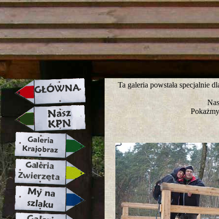
strona w naprawie zapraszamy ju
Ta galeria powstała specjalnie 
Nas
Pokażmy 