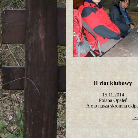
II zlot klubowy
15,11,2014
Polana Opaleń
A oto nasza skromna ekip
sz