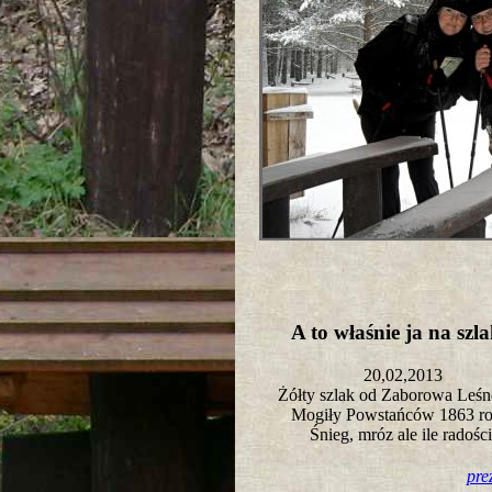
A to właśnie ja na sz
20,02,2013
Żółty szlak od Zaborowa Leśn
Mogiły Powstańców 1863 r
Śnieg, mróz ale ile radośc
pre