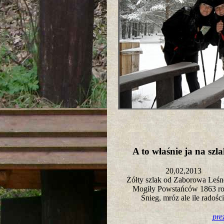
A to właśnie ja na sz
20,02,2013
Żółty szlak od Zaborowa Leśn
Mogiły Powstańców 1863 r
Śnieg, mróz ale ile radośc
pre