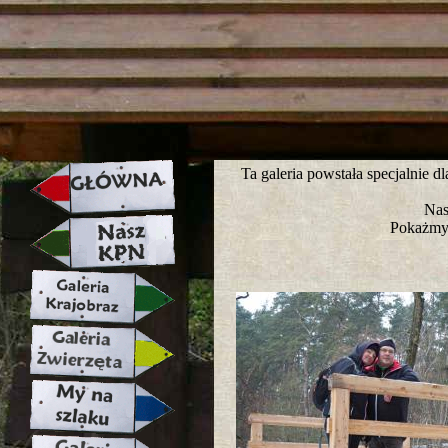
strona w naprawie zapraszamy ju
Ta galeria powstała specjalnie 
Nas
Pokażmy 