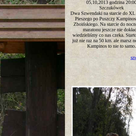
05,10,2013 godzina 20:
Szczukówek
Dwa Szwendaki na starcie do XL
Pieszego po Puszczy Kampinosk
Zboińskiego. Na starcie do nocn
maratonu jeszcze nie dokła
wiedzieliśmy co nas czeka. Star
już nie raz na 50 km. ale marsz n
Kampinos to nie to sam
sz