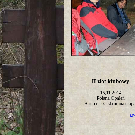
II zlot klubowy
15,11,2014
Polana Opaleń
A oto nasza skromna ekip
sz