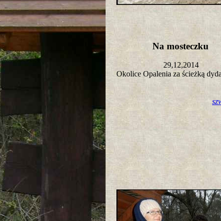
Na mosteczku
29,12,2014
Okolice Opalenia za ścieżką dy
sz