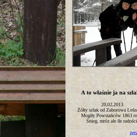
A to właśnie ja na sz
20,02,2013
Żółty szlak od Zaborowa Leśn
Mogiły Powstańców 1863 r
Śnieg, mróz ale ile radośc
pre