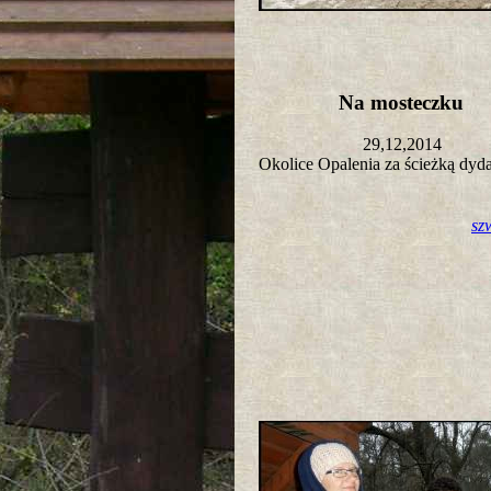
Na mosteczku
29,12,2014
Okolice Opalenia za ścieżką dy
sz