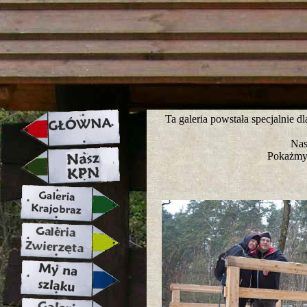
strona w naprawie zapraszamy ju
Ta galeria powstała specjalnie 
Nas
Pokażmy 