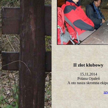
II zlot klubowy
15,11,2014
Polana Opaleń
A oto nasza skromna ekip
sz