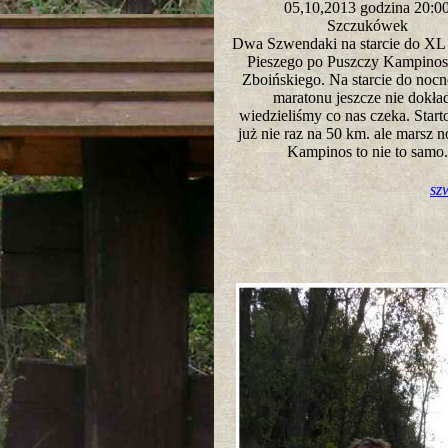
05,10,2013 godzina 20:
Szczukówek
Dwa Szwendaki na starcie do XL
Pieszego po Puszczy Kampinosk
Zboińskiego. Na starcie do nocn
maratonu jeszcze nie dokła
wiedzieliśmy co nas czeka. Star
już nie raz na 50 km. ale marsz n
Kampinos to nie to sam
sz