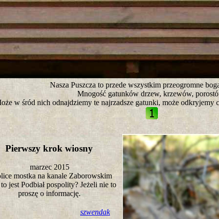
tro ;)
Nasza Puszcza to przede wszystkim przeogromne boga
Mnogość gatunków drzew, krzewów, porostó
oże w śród nich odnajdziemy te najrzadsze gatunki, może odkryjemy 
Pierwszy krok wiosny
marzec 2015
lice mostka na kanale Zaborowskim
to jest Podbiał pospolity? Jeżeli nie to
proszę o informację.
szwendak