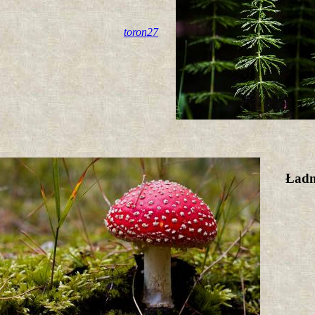
toron27
Ładny