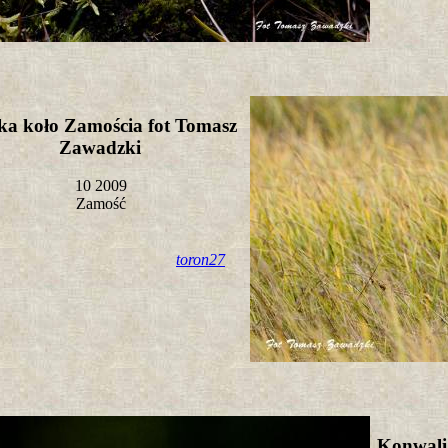
ka koło Zamościa fot Tomasz
Zawadzki
10 2009
Zamość
toron27
Konwali