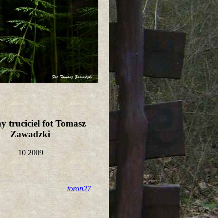
 truciciel fot Tomasz
Zawadzki
10 2009
toron27