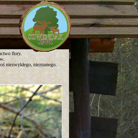
ctwo flory.
w.
coś niezwykłego, nieznanego.