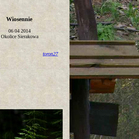
Wiosennie
06 04 2014
Okolice Sierakowa
toron27