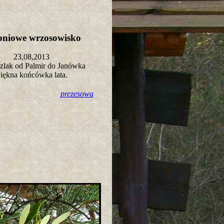
rpniowe wrzosowisko
23,08,2013
szlak od Palmir do Janówka
iękna końcówka lata.
prezesowa