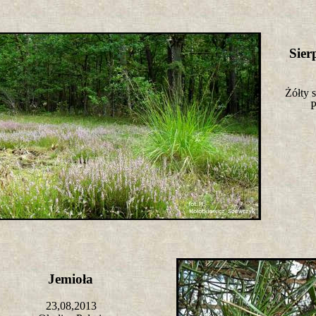
Sie
Żółty 
P
Jemioła
23,08,2013