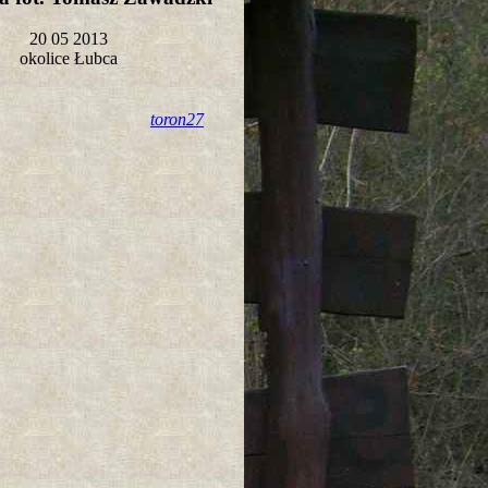
20 05 2013
okolice Łubca
toron27