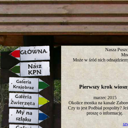
strona w naprawie zapraszamy ju
Nasza Puszc
Mno
Może w śród nich odnajdziemy
Pierwszy krok wios
marzec 2015
Okolice mostka na kanale Zab
Czy to jest Podbiał pospolity? Jeż
proszę o informację.
sz