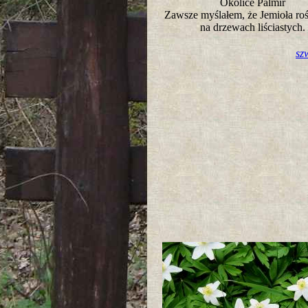
Okolice Palmir
Zawsze myślałem, że Jemioła roś
na drzewach liściastych
sz