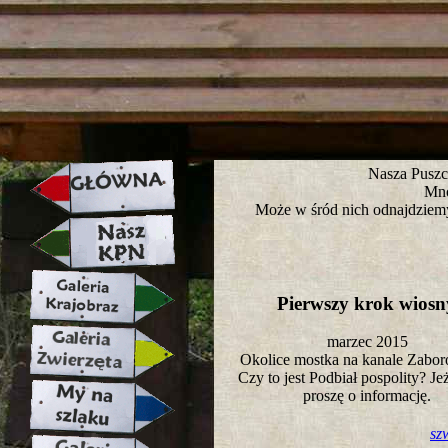
strona w naprawie zapraszamy ju
Nasza Puszc
Mno
Może w śród nich odnajdziemy
Pierwszy krok wios
marzec 2015
Okolice mostka na kanale Zab
Czy to jest Podbiał pospolity? Jeż
proszę o informację.
sz