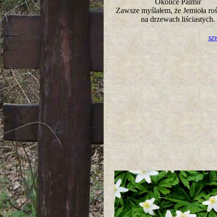
Okolice Palmir
Zawsze myślałem, że Jemioła roś
na drzewach liściastych
sz