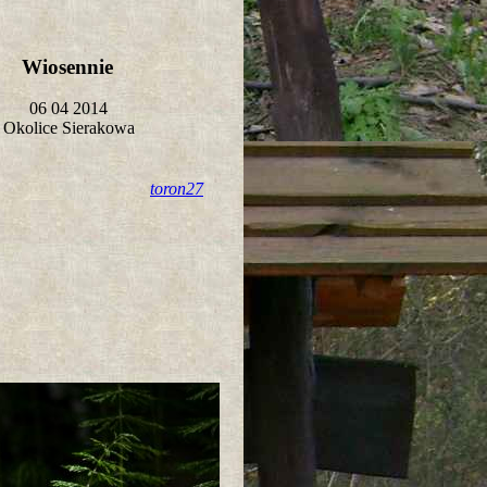
Wiosennie
06 04 2014
Okolice Sierakowa
toron27