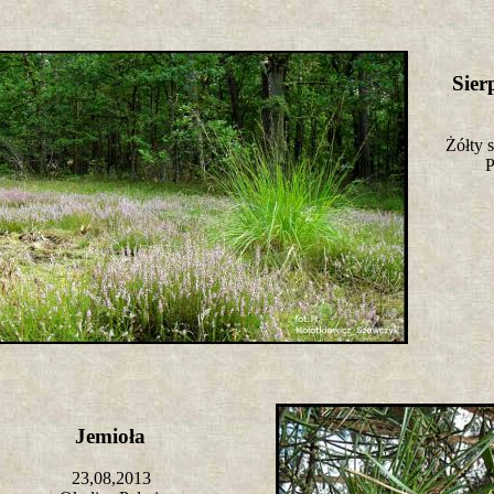
Sie
Żółty 
P
Jemioła
23,08,2013