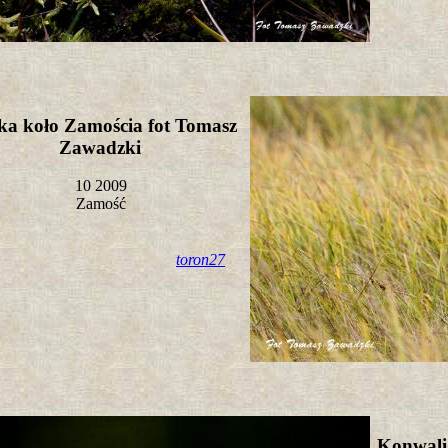
ka koło Zamościa fot Tomasz
Zawadzki
10 2009
Zamość
toron27
Konwali