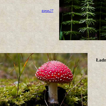
toron27
Ładny