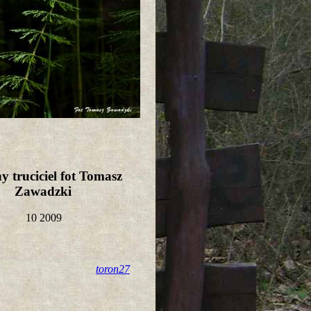
 truciciel fot Tomasz
Zawadzki
10 2009
toron27