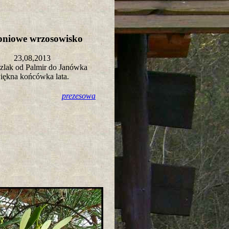
rpniowe wrzosowisko
23,08,2013
szlak od Palmir do Janówka
iękna końcówka lata.
prezesowa