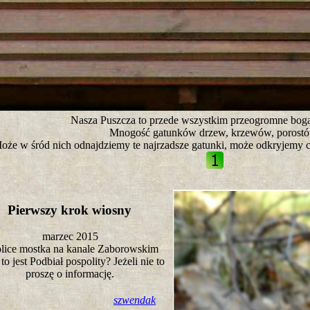
tro ;)
Nasza Puszcza to przede wszystkim przeogromne boga
Mnogość gatunków drzew, krzewów, porostó
oże w śród nich odnajdziemy te najrzadsze gatunki, może odkryjemy 
Pierwszy krok wiosny
marzec 2015
lice mostka na kanale Zaborowskim
to jest Podbiał pospolity? Jeżeli nie to
proszę o informację.
szwendak