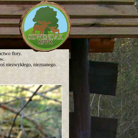
ctwo flory.
w.
coś niezwykłego, nieznanego.