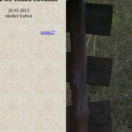
20 05 2013
okolice Łubca
toron27