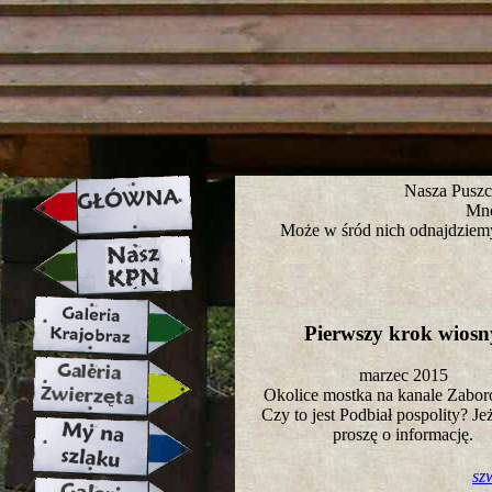
strona w naprawie zapraszamy ju
Nasza Puszc
Mno
Może w śród nich odnajdziemy
Pierwszy krok wios
marzec 2015
Okolice mostka na kanale Zab
Czy to jest Podbiał pospolity? Jeż
proszę o informację.
sz