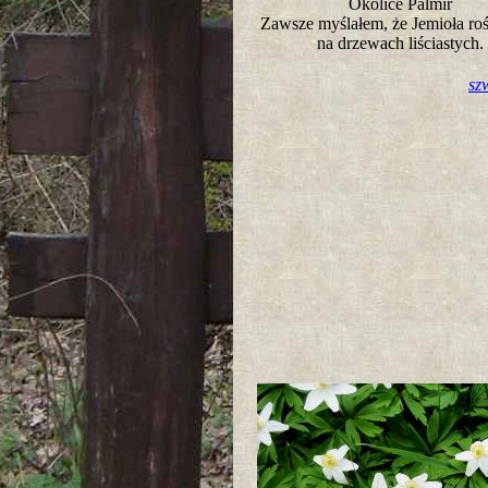
Okolice Palmir
Zawsze myślałem, że Jemioła roś
na drzewach liściastych
sz