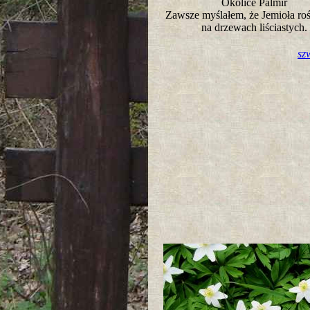
Okolice Palmir
Zawsze myślałem, że Jemioła roś
na drzewach liściastych
sz