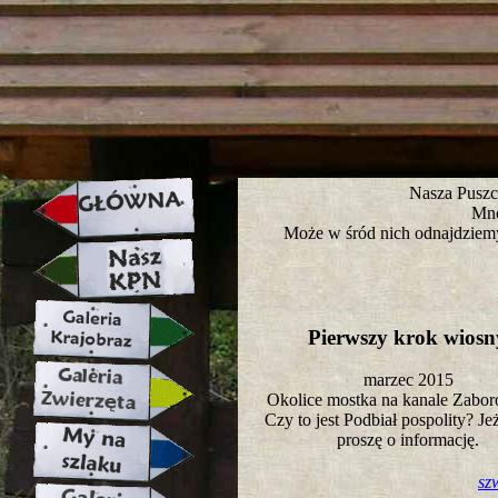
strona w naprawie zapraszamy ju
Nasza Puszc
Mno
Może w śród nich odnajdziemy
Pierwszy krok wios
marzec 2015
Okolice mostka na kanale Zab
Czy to jest Podbiał pospolity? Jeż
proszę o informację.
sz