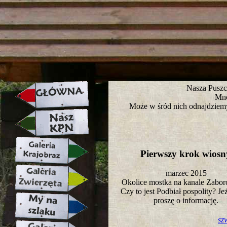
strona w naprawie zapraszamy ju
Nasza Puszc
Mno
Może w śród nich odnajdziemy
Pierwszy krok wios
marzec 2015
Okolice mostka na kanale Zab
Czy to jest Podbiał pospolity? Jeż
proszę o informację.
sz