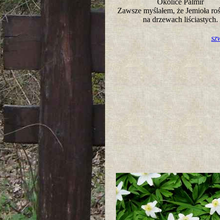
Okolice Palmir
Zawsze myślałem, że Jemioła roś
na drzewach liściastych
sz