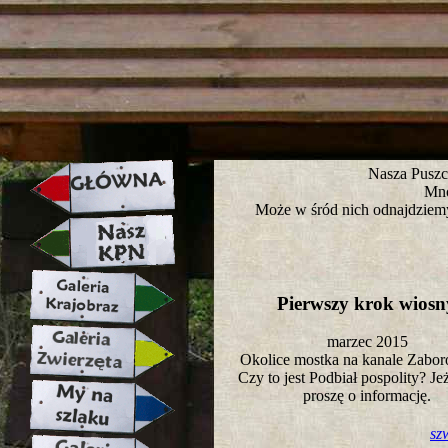
strona w naprawie zapraszamy ju
Nasza Puszc
Mno
Może w śród nich odnajdziemy
Pierwszy krok wios
marzec 2015
Okolice mostka na kanale Zab
Czy to jest Podbiał pospolity? Jeż
proszę o informację.
sz