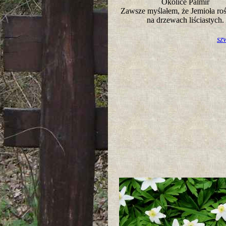
Okolice Palmir
Zawsze myślałem, że Jemioła roś
na drzewach liściastych
sz