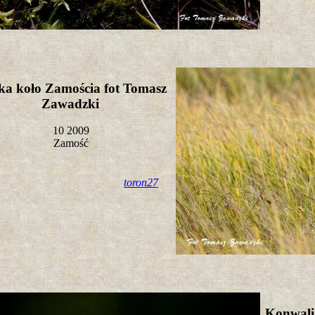
ka koło Zamościa fot Tomasz
Zawadzki
10 2009
Zamość
toron27
Konwali