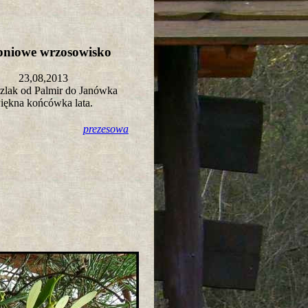
rpniowe wrzosowisko
23,08,2013
szlak od Palmir do Janówka
iękna końcówka lata.
prezesowa