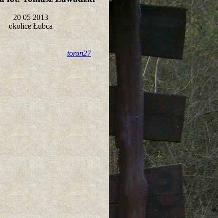
20 05 2013
okolice Łubca
toron27