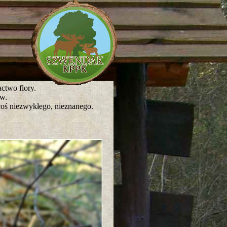
ctwo flory.
w.
coś niezwykłego, nieznanego.