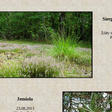
Sie
Żółty 
P
Jemioła
23,08,2013