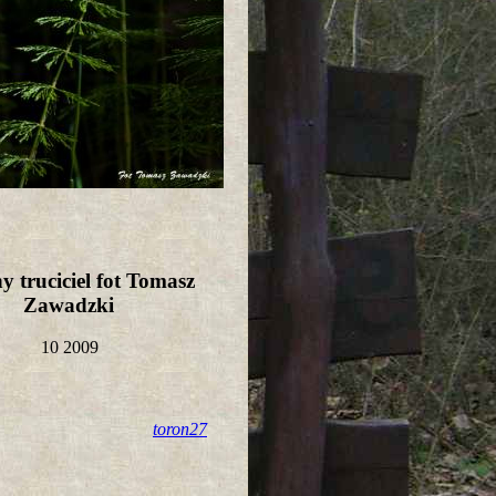
 truciciel fot Tomasz
Zawadzki
10 2009
toron27