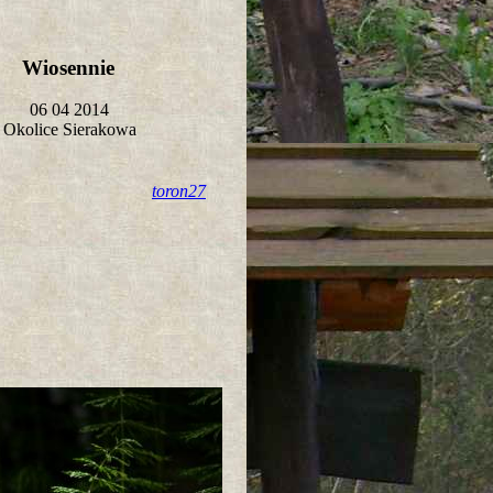
Wiosennie
06 04 2014
Okolice Sierakowa
toron27