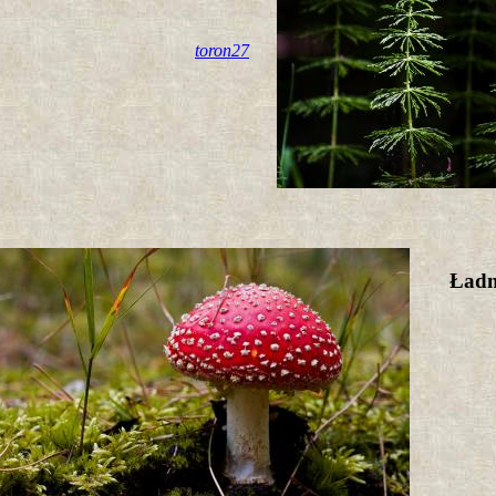
toron27
Ładny