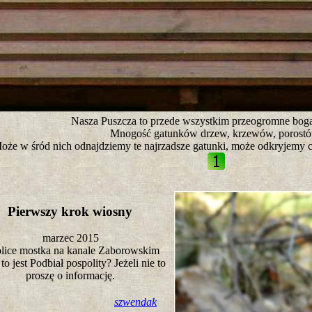
tro ;)
Nasza Puszcza to przede wszystkim przeogromne boga
Mnogość gatunków drzew, krzewów, porostó
oże w śród nich odnajdziemy te najrzadsze gatunki, może odkryjemy 
Pierwszy krok wiosny
marzec 2015
lice mostka na kanale Zaborowskim
to jest Podbiał pospolity? Jeżeli nie to
proszę o informację.
szwendak