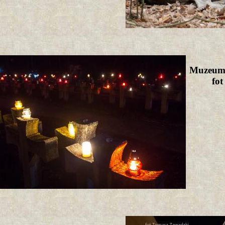
Muzeum 
fo