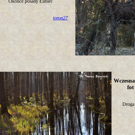
Okolice posady Łubiec
toron27
Wczesna 
fo
Droga