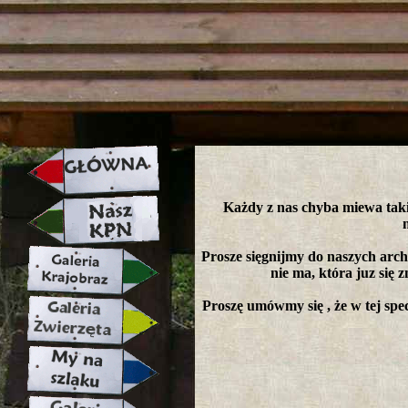
strona w naprawie zapraszamy ju
Każdy z nas chyba miewa takie
Prosze sięgnijmy do naszych arch
nie ma, która juz się z
Proszę umówmy się , że w tej spec