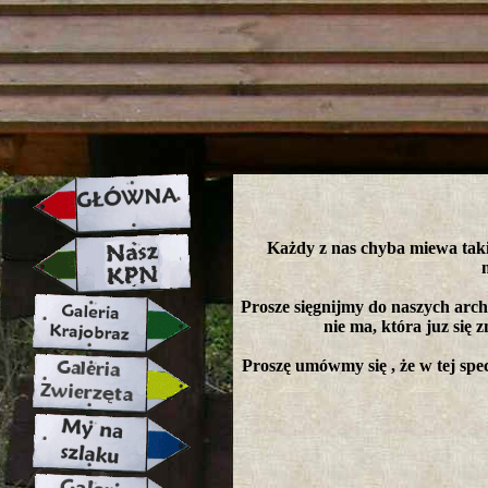
strona w naprawie zapraszamy ju
Każdy z nas chyba miewa takie
Prosze sięgnijmy do naszych arch
nie ma, która juz się z
Proszę umówmy się , że w tej spec