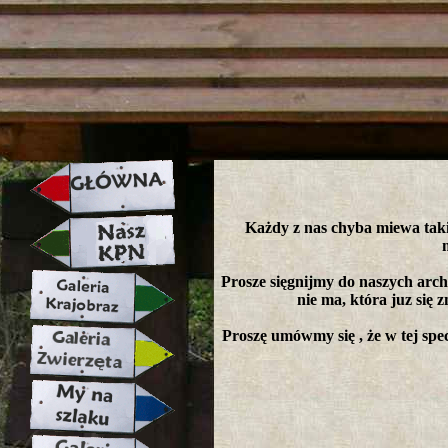
strona w naprawie zapraszamy ju
Każdy z nas chyba miewa takie
Prosze sięgnijmy do naszych arch
nie ma, która juz się z
Proszę umówmy się , że w tej spec