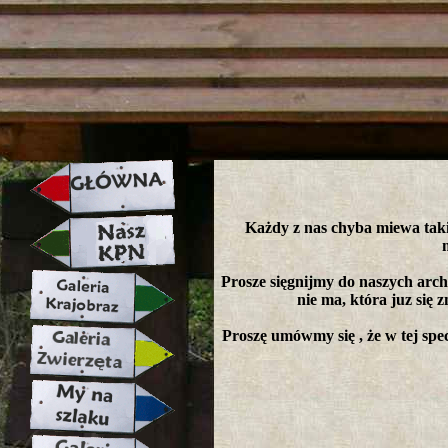
strona w naprawie zapraszamy ju
Każdy z nas chyba miewa takie
Prosze sięgnijmy do naszych arch
nie ma, która juz się z
Proszę umówmy się , że w tej spec