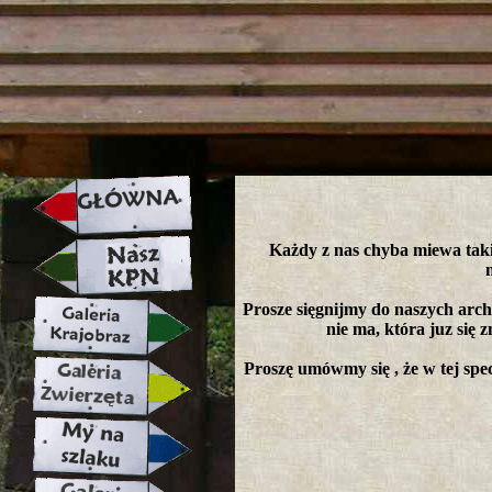
strona w naprawie zapraszamy ju
Każdy z nas chyba miewa takie
Prosze sięgnijmy do naszych arch
nie ma, która juz się z
Proszę umówmy się , że w tej spec