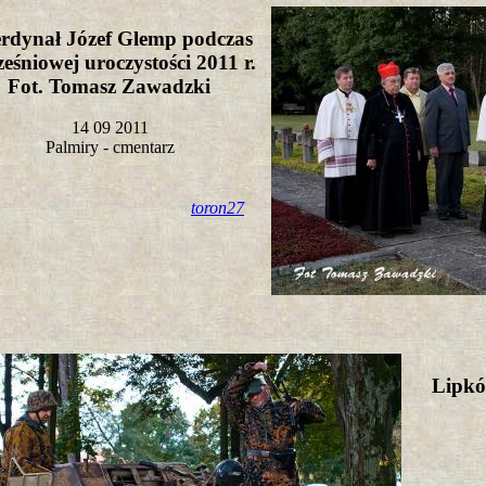
rdynał Józef Glemp podczas
eśniowej uroczystości 2011 r.
Fot. Tomasz Zawadzki
14 09 2011
Palmiry - cmentarz
toron27
Lipkó