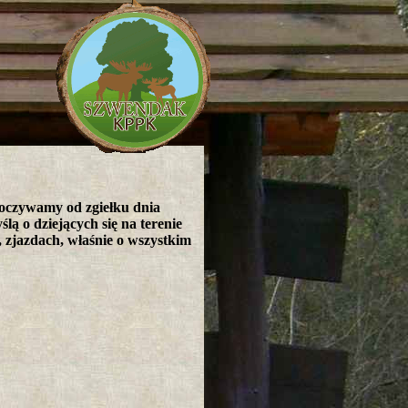
poczywamy od zgiełku dnia
lą o dziejących się na terenie
zjazdach, właśnie o wszystkim