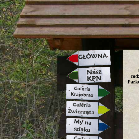
strona w naprawie zapraszamy ju
codz
Parku