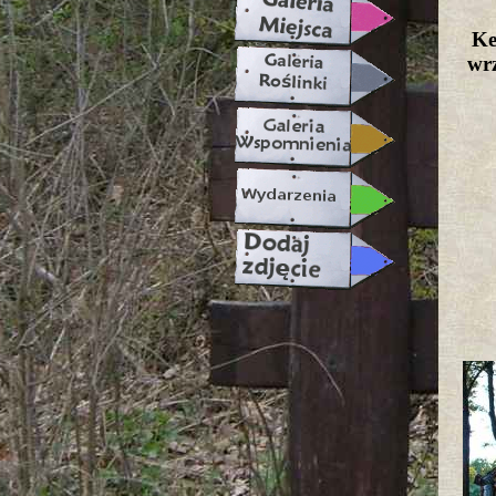
Ke
wrz